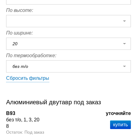
По высоте:
По ширине:
20
По термообработке:
без т/о
Сбросить фильтры
Алюминиевый двутавр под заказ
В93
уточняйте
без т/о
1
3
20
8
Под заказ