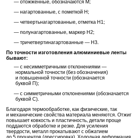
отожженные, обозначаются М;
нагартованные, с пометкой Н;
четвертьнагартованные, отметка Н1;
полунагартованные, маркер Н2;
тричетвертинагартованные — Н3.
По точности изготовления алюминиевые ленты
бывают:
с несимметричными отклонениями —
нормальной точности (без обозначения)
и повышенной точности (обозначается
буквой П);
с симметричными отклонениями (обозначается
буквой С).
Благодаря термообработке, как физические, так
и механические свойства материала меняются. Отжиг
повышает ковкость и пластичность, детали проще
поддаются обработке и резке. Для усиления
твердости, металл прокатывают с обжатием
до 5 процентов (дрессировка). Холодная деформация