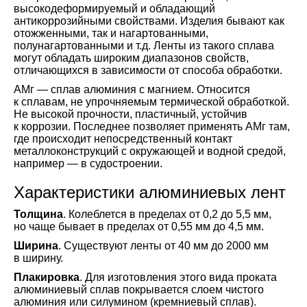
высокодеформируемый и обладающий
антикоррозийными свойствами. Изделия бывают как
отожженными, так и нагартованными,
полунагартованными и т.д. Ленты из такого сплава
могут обладать широким диапазонов свойств,
отличающихся в зависимости от способа обработки.
АМг — сплав алюминия с магнием. Относится
к сплавам, не упрочняемым термической обработкой.
Не высокой прочности, пластичный, устойчив
к коррозии. Последнее позволяет применять АМг там,
где происходит непосредственный контакт
металлоконструкций с окружающей и водной средой,
например — в судостроении.
Характеристики алюминиевых лент
Толщина
. Колеблется в пределах от 0,2 до 5,5 мм,
но чаще бывает в пределах от 0,55 мм до 4,5 мм.
Ширина
. Существуют ленты от 40 мм до 2000 мм
в ширину.
Плакировка
. Для изготовления этого вида проката
алюминиевый сплав покрывается слоем чистого
алюминия или силумином (кремниевый сплав).