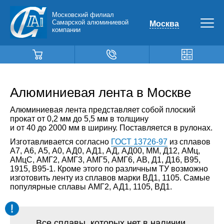
Московский филиал
Самарской алюминиевой
Москва
компании
Алюминиевая лента в Москве
Алюминиевая лента представляет собой плоский
прокат от 0,2 мм до 5,5 мм в толщину
и от 40 до 2000 мм в ширину. Поставляется в рулонах.
Изготавливается согласно
ГОСТ 13726-97
из сплавов
А7, А6, А5, А0, АД0, АД1, АД, АД00, ММ, Д12, АМц,
АМцС, АМГ2, АМГ3, АМГ5, АМГ6, АВ, Д1, Д16, В95,
1915, В95-1. Кроме этого по различным ТУ возможно
изготовить ленту из сплавов марки ВД1, 1105. Самые
популярные сплавы АМГ2, АД1, 1105, ВД1.
Все сплавы, которых нет в наличии,