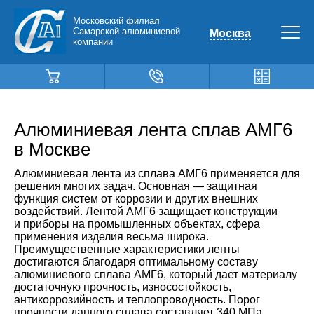
Московский филиал
Самарской алюминиевой
Москва
компании
Алюминиевая лента сплав АМГ6
в Москве
Алюминиевая лента из сплава АМГ6 применяется для
решения многих задач. Основная — защитная
функция систем от коррозии и других внешних
воздействий. Лентой АМГ6 защищает конструкции
и приборы на промышленных объектах, сфера
применения изделия весьма широка.
Преимущественные характеристики ленты
достигаются благодаря оптимальному составу
алюминиевого сплава АМГ6, который дает материалу
достаточную прочность, износостойкость,
антикоррозийность и теплопроводность. Порог
прочности данного сплава составляет 340 МПа,