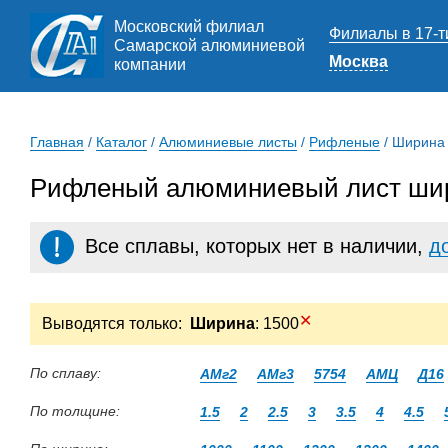
Московский филиал
Филиалы в 17-т
Самарской алюминиевой
Москва
компании
Главная
/
Каталог
/
Алюминиевые листы
/
Рифленые
/
Ширина
Рифленый алюминиевый лист шир
Все сплавы, которых нет в наличии,
д
✕
Выводятся только:
Ширина
: 1500
По сплаву:
АМг2
АМг3
5754
АМЦ
Д16
По толщине:
1.5
2
2.5
3
3.5
4
4.5