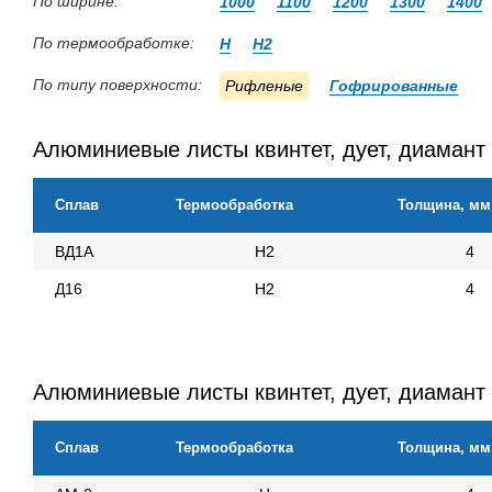
По ширине:
1000
1100
1200
1300
1400
По термообработке:
Н
Н2
По типу поверхности:
Рифленые
Гофрированные
Алюминиевые листы квинтет, дует, диамант
Сплав
Термообработка
Толщина, мм
ВД1А
Н2
4
Д16
Н2
4
Алюминиевые листы квинтет, дует, диамант 
Сплав
Термообработка
Толщина, мм