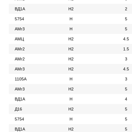
ВД1А
Н2
2
5754
Н
5
АМг3
Н
5
АМЦ
Н2
4.5
АМг2
Н2
1.5
АМг2
Н2
3
АМг3
Н2
4.5
1105А
Н
3
АМг3
Н2
5
ВД1А
Н
4
Д16
Н2
5
5754
Н
5
ВД1А
Н2
5