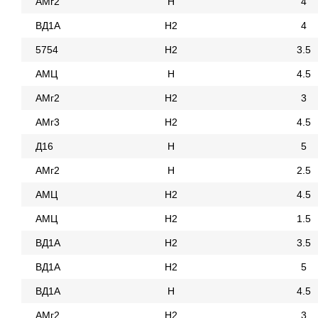
АМг2
Н
4
ВД1А
Н2
4
5754
Н2
3.5
АМЦ
Н
4.5
АМг2
Н2
3
АМг3
Н2
4.5
Д16
Н
5
АМг2
Н
2.5
АМЦ
Н2
4.5
АМЦ
Н2
1.5
ВД1А
Н2
3.5
ВД1А
Н2
5
ВД1А
Н
4.5
АМг2
Н2
3