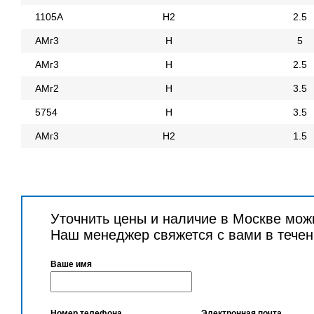
1105А
Н2
2.5
АМг3
Н
5
АМг3
Н
2.5
АМг2
Н
3.5
5754
Н
3.5
АМг3
Н2
1.5
Уточнить цены и наличие в Москве мож
Наш менеджер свяжется с вами в течен
Ваше имя
Номер телефона
Электронная почта