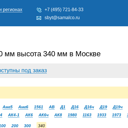
и регионах
+7 (495) 721-84-33
sbyt@samalco.ru
 мм высота 340 мм в Москве
оступны под заказ
Амг5
Амг6
1561
АВ
Д1
Д16
Д16ч
Д19
Д19ч
4
АК4-1
АК6
АК6ч
АК8
1980
1163
1933
1973
100
200
300
340