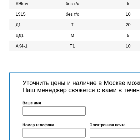
В95пч
без т/о
5
1915
без т/о
10
Д1
Т
20
ВД1
М
5
АК4-1
Т1
10
Уточнить цены и наличие в Москве мож
Наш менеджер свяжется с вами в течен
Ваше имя
Номер телефона
Электронная почта