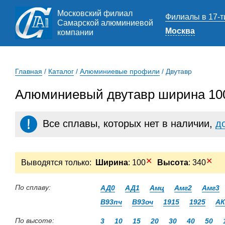
Московский филиал
Филиалы в 17-т
Самарской алюминиевой
Москва
компании
Главная
/
Каталог
/
Алюминиевые профили
/
Двутавр
Алюминиевый двутавр ширина 100
Все сплавы, которых нет в наличии,
д
✕
✕
Выводятся только:
Ширина
: 100
Высота
: 340
По сплаву:
АД0
АД1
Амц
Амг2
Амг3
В93пч
В93оч
1915
1925
АК
По высоте:
3
10
15
20
30
40
50