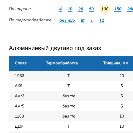
По ширине:
4
10
20
50
100
150
20
По термообработке:
без т/о
М
Т
Т1
Алюминиевый двутавр под заказ
Сплав
Термообработка
Толщина, мм
1933
Т
20
АК6
Т
5
Амг2
без т/о
5
Амг5
без т/о
5
1163
без т/о
10
Д19ч
Т
10