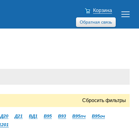
Корзина
Обратная связь
Сбросить фильтры
Д20
Д21
ВД1
В95
В93
В95пч
В95оч
1201